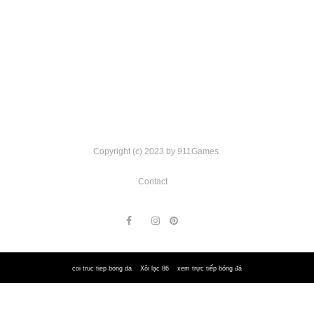
Copyright (c) 2023 by 911Games.
Contact
coi truc tiep bong da
Xôi lạc 86
xem trực tiếp bóng đá